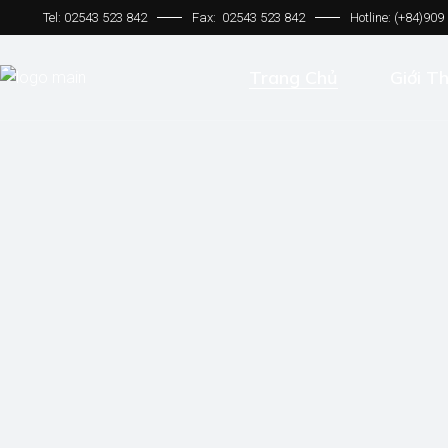
Tel:
02543 523 842
Fax:
02543 523 842
Hotline: (+84)909
Trang Chủ
Giới Th